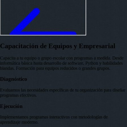
Capacitación de Equipos y Empresarial
Capacita a tu equipo o grupo escolar con programas a medida. Desde
informática básica hasta desarrollo de software, Python y habilidades
blandas. Formación para equipos reducidos o grandes grupos.
Diagnóstico
Evaluamos las necesidades específicas de tu organización para diseñar
programas efectivos.
Ejecución
Implementamos programas interactivos con metodologías de
aprendizaje moderno.