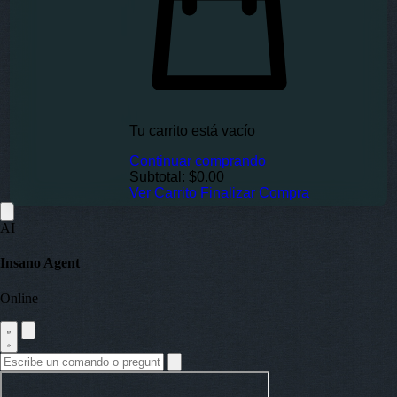
Tu carrito está vacío
Continuar comprando
Subtotal:
$0.00
Ver Carrito
Finalizar Compra
AI
Insano Agent
Online