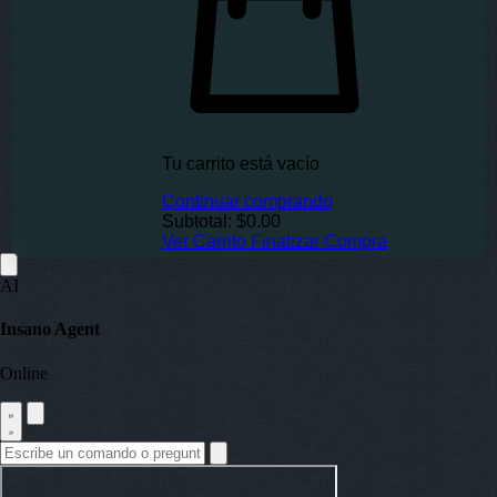
Tu carrito está vacío
Continuar comprando
Subtotal:
$0.00
Ver Carrito
Finalizar Compra
AI
Insano Agent
Online