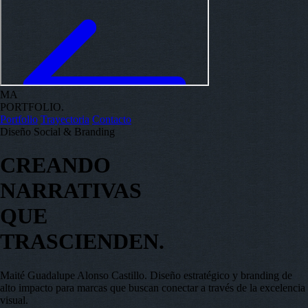
MA
PORTFOLIO.
Portfolio
Trayectoria
Contacto
Diseño Social & Branding
CREANDO
NARRATIVAS
QUE
TRASCIENDEN.
Maité Guadalupe Alonso Castillo. Diseño estratégico y branding de
alto impacto para marcas que buscan conectar a través de la excelencia
visual.