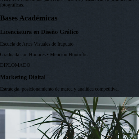
fotográficas.
Bases Académicas
Licenciatura en Diseño Gráfico
Escuela de Artes Visuales de Irapuato
Graduada con Honores • Mención Honorífica
DIPLOMADO
Marketing Digital
Estrategia, posicionamiento de marca y analítica competitiva.