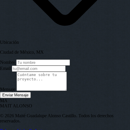
Ubicación
Ciudad de México, MX
Nombre
Email
Mensaje
Enviar Mensaje
MA
MAIT ALONSO
© 2026 Maité Guadalupe Alonso Castillo. Todos los derechos
reservados.