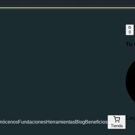
0
Tu 
Carg
nócenos
Fundaciones
Herramientas
Blog
Beneficios
Tienda