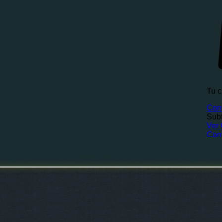
Tu c
Con
Subt
Ver 
Com