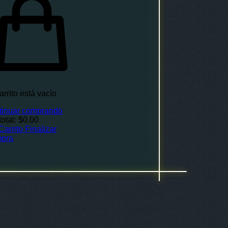
arrito está vacío
tinuar comprando
otal:
$0.00
Carrito
Finalizar
pra