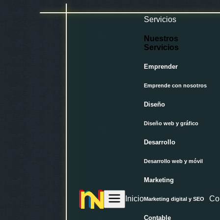
Abrir
Servicios
menú
Nuestros
Servicios
Emprender
Emprende con nosotros
Diseño
Diseño web y gráfico
Desarrollo
Desarrollo web y móvil
Marketing
Inicio
Co
Marketing digital y SEO
Insano
Network
Contable