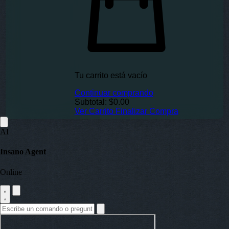
Tu carrito está vacío
Continuar comprando
Subtotal:
$0.00
Ver Carrito
Finalizar Compra
AI
Insano Agent
Online