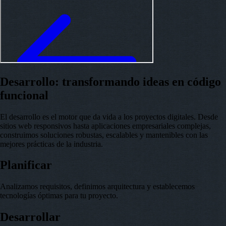
Desarrollo: transformando ideas en código
funcional
El desarrollo es el motor que da vida a los proyectos digitales. Desde
sitios web responsivos hasta aplicaciones empresariales complejas,
construimos soluciones robustas, escalables y mantenibles con las
mejores prácticas de la industria.
Planificar
Analizamos requisitos, definimos arquitectura y establecemos
tecnologías óptimas para tu proyecto.
Desarrollar