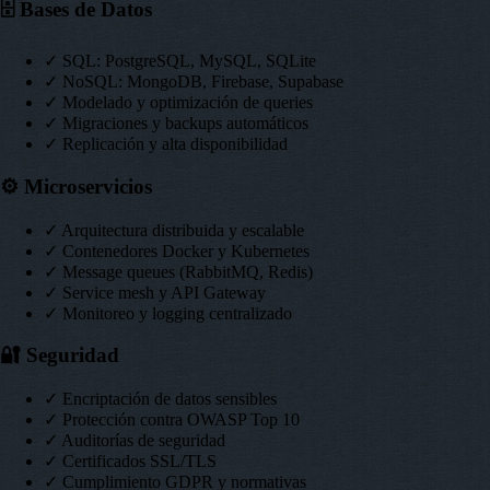
🗄️
Bases de Datos
✓ SQL: PostgreSQL, MySQL, SQLite
✓ NoSQL: MongoDB, Firebase, Supabase
✓ Modelado y optimización de queries
✓ Migraciones y backups automáticos
✓ Replicación y alta disponibilidad
⚙️
Microservicios
✓ Arquitectura distribuida y escalable
✓ Contenedores Docker y Kubernetes
✓ Message queues (RabbitMQ, Redis)
✓ Service mesh y API Gateway
✓ Monitoreo y logging centralizado
🔐
Seguridad
✓ Encriptación de datos sensibles
✓ Protección contra OWASP Top 10
✓ Auditorías de seguridad
✓ Certificados SSL/TLS
✓ Cumplimiento GDPR y normativas