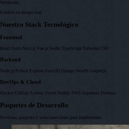
Webhooks
Eventos en tiempo real
Nuestro Stack Tecnológico
Frontend
React
Astro
Next.js
Vue.js
Svelte
TypeScript
Tailwind CSS
Backend
Node.js
Python
Express
FastAPI
Django
NestJS
GraphQL
DevOps & Cloud
Docker
GitHub Actions
Vercel
Netlify
AWS
Supabase
Firebase
Paquetes de Desarrollo
Servicios, paquetes y soluciones listas para implementar.