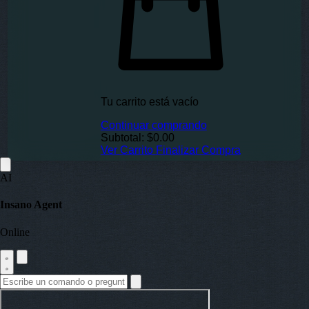
Tu carrito está vacío
Continuar comprando
Subtotal:
$0.00
Ver Carrito
Finalizar Compra
AI
Insano Agent
Online