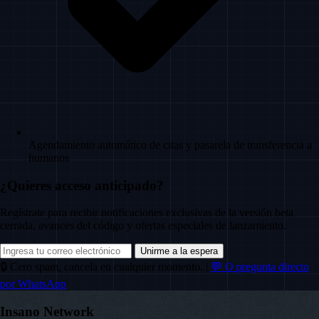
Agendamiento automático de citas y pasarela de transferencia a
humanos
¿Quieres acceso anticipado?
Regístrate para recibir notificaciones exclusivas de la versión beta
cerrada, avances del código y ofertas especiales de lanzamiento.
Unirme a la espera
🔒 Cero spam, cancela en cualquier momento.
|
💬 O pregunta directo
por WhatsApp
Insano Network